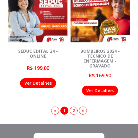
SEDUC EDITAL 24 -
BOMBEIROS 2024 -
ONLINE
TÉCNICO DE
ENFERMAGEM -
GRAVADO
R$ 199,00
R$ 169,90
Ver Detalhes
Ver Detalhes
«
1
2
»